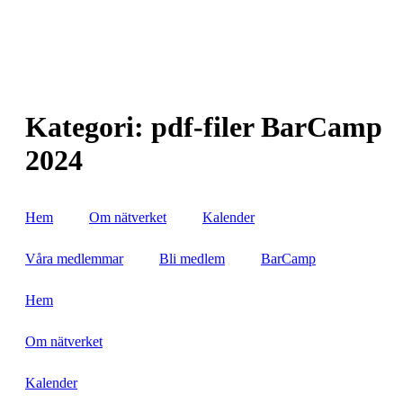
Hoppa
till
innehåll
Kategori:
pdf-filer BarCamp
2024
Hem
Om nätverket
Kalender
Våra medlemmar
Bli medlem
BarCamp
Hem
Om nätverket
Kalender